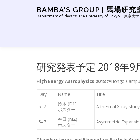
コ
BAMBA'S GROUP | 馬場研究
ン
Department of Physics, The University of Tokyo | 
テ
ン
ツ
へ
ス
キ
ッ
研究発表予定 2018年9
プ
High Energy Astrophysics 2018
@Hongo Campus,
Day
Name
Title
鈴木 (D1)
5–7
A thermal X-ray stud
ポスター
春日 (M2)
5–7
Asymmetric Expansion
ポスター
Thunderstorms and Elementary Particle Accel