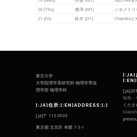
19 (Wed)
丹波 (M1)
NuSTAR
20 (Thu)
會澤 (M1)
ジオメトリ
21 (Fri)
鈴木 (D1)
Chandra
[:JA
東京大学
[:EN
大学院理学系研究科 物理学専攻
理学部 物理学科
[:ja
牧島・
ください。
[:JA]住所:[:EN]ADDRESS:[:]
Makish
[:ja]〒 113-0033
previou
東京都 文京区 本郷 7-3-1