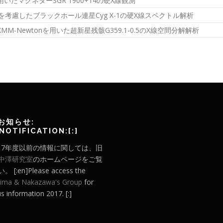
を用いたマグネターSGR 1900+14の硬X線観測
を考慮したブラックホール連星Cyg X-1の硬X線スペクトル解析
とXMM-Newtonを用いた超新星残骸G359.1-0.5のX線空間分解解析
]お知らせ:
]NOTIFICATION:[:]
]2017年度以前の情報に関しては、旧
中澤研究室
のホームページをご覧
 [:en]Please access the
ima & Nakazawa's Group
for
s information 2017. [:]