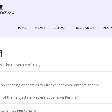
室
東京大学 物理学教室
HOME
NEWS
ABOUT
RESEARCH
PEOP
月
 The University of Tokyo
y on escaping of cosmic rays from supernova remnant shocks
 of the Fe Ejecta in Kepler’s Supernova Remnant
eration (TEPA) 2018