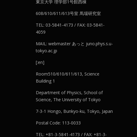
東京大学 理学部1号館西棟
608/610/611/613号室 馬場研究室
TEL: 03-5841-4173 / FAX: 03-5841-
4059
MAIL: webmaster あっと juno.phys.s.u-
tokyo.ac.jp
[:en]
Room510/610/611/613, Science
Building 1
Department of Physics, School of
Science, The University of Tokyo
7-3-1 Hongo, Bunkyo-ku, Tokyo, Japan
Postal Code: 113-0033
TEL: +81-3-5841-4173 / FAX: +81-3-