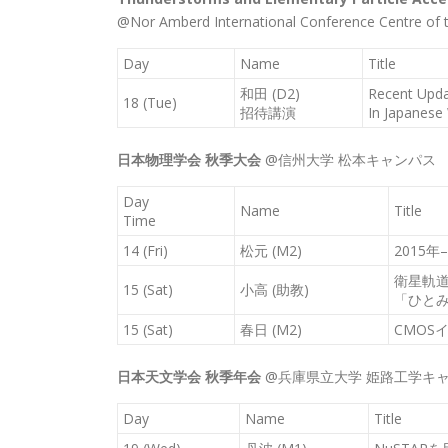
@Nor Amberd International Conference Centre of th
Day
Name
Title
和田 (D2)
Recent Upda
18 (Tue)
招待講演
In Japanese
日本物理学会 秋季大会
@信州大学 松本キャンパス
Day
Name
Title
Time
14 (Fri)
松元 (M2)
2015
衛星軌
15 (Sat)
小高 (助教)
「ひと
15 (Sat)
春日 (M2)
CMOS
日本天文学会 秋季年会
@兵庫県立大学 姫路工学キ
Day
Name
Title