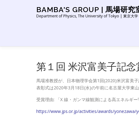
コ
BAMBA'S GROUP | 馬場研究
ン
Department of Physics, The University of Tokyo | 
テ
ン
ツ
へ
ス
キ
ッ
第１回 米沢富美子記念
プ
馬場准教授が、日本物理学会第1回(2020)米沢富
表彰式は2020年3月18日(水)の午前に名古屋大学
受賞理由: 「X 線・ガンマ線観測による高エネルギ
https://www.jps.or.jp/activities/awards/yonezawa