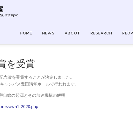
室
東京大学 物理学教室
HOME
NEWS
ABOUT
RESEARCH
PEOP
賞を受賞
美子記念賞を受賞することが決定しました。
東山キャンパス豊田講堂ホールで行われます。
ー宇宙線の起源とその加速機構の解明」
/yonezawa1-2020.php