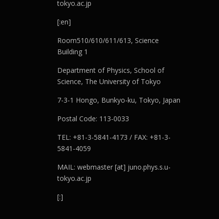
tokyo.ac.jp
[:en]
Room510/610/611/613, Science
Building 1
Department of Physics, School of
Science, The University of Tokyo
7-3-1 Hongo, Bunkyo-ku, Tokyo, Japan
Postal Code: 113-0033
TEL: +81-3-5841-4173 / FAX: +81-3-
5841-4059
MAIL: webmaster [at] juno.phys.s.u-
tokyo.ac.jp
[:]