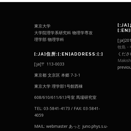
[:JA
東京大学
[:EN
大学院理学系研究科 物理学専攻
理学部 物理学科
[:ja
牧島・
ください。
[:JA]住所:[:EN]ADDRESS:[:]
Makish
[:ja]〒 113-0033
previou
東京都 文京区 本郷 7-3-1
東京大学 理学部1号館西棟
608/610/611/613号室 馬場研究室
TEL: 03-5841-4173 / FAX: 03-5841-
4059
MAIL: webmaster あっと juno.phys.s.u-