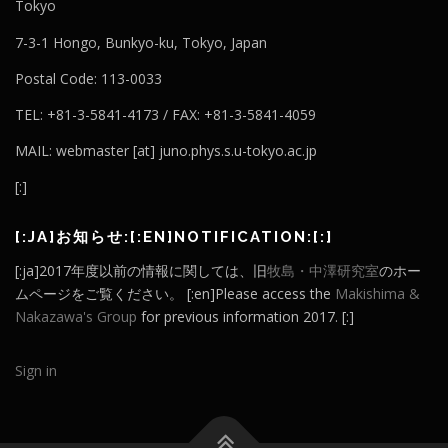
Tokyo
7-3-1 Hongo, Bunkyo-ku, Tokyo, Japan
Postal Code: 113-0033
TEL: +81-3-5841-4173 / FAX: +81-3-5841-4059
MAIL: webmaster [at] juno.phys.s.u-tokyo.ac.jp
[:]
[:JA]お知らせ:[:EN]NOTIFICATION:[:]
[:ja]2017年度以前の情報に関しては、旧
牧島・中澤研究室
のホー
ムページをご覧ください。 [:en]Please access the
Makishima &
Nakazawa's Group
for previous information 2017. [:]
Sign in