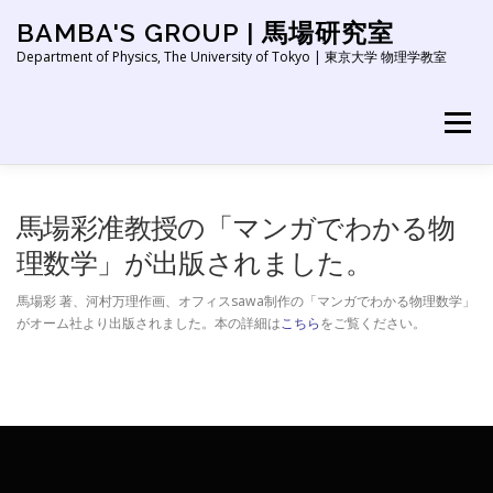
コ
BAMBA'S GROUP | 馬場研究室
ン
テ
Department of Physics, The University of Tokyo | 東京大学 物理学教室
ン
ツ
へ
メニュー
ス
キ
ッ
HOME
NEWS
ABOUT
RESEARCH
プ
馬場彩准教授の「マンガでわかる物
理数学」が出版されました。
PEOPLE
PUBLICATION
EDUCATION
LINK
馬場彩 著、河村万理作画、オフィスsawa制作の「マンガでわかる物理数学」
がオーム社より出版されました。本の詳細は
こちら
をご覧ください。