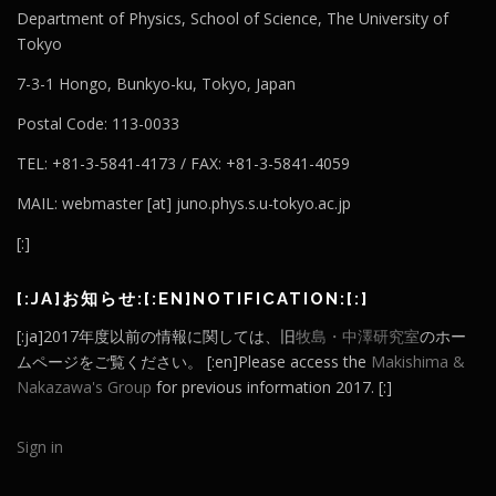
Department of Physics, School of Science, The University of
Tokyo
7-3-1 Hongo, Bunkyo-ku, Tokyo, Japan
Postal Code: 113-0033
TEL: +81-3-5841-4173 / FAX: +81-3-5841-4059
MAIL: webmaster [at] juno.phys.s.u-tokyo.ac.jp
[:]
[:JA]お知らせ:[:EN]NOTIFICATION:[:]
[:ja]2017年度以前の情報に関しては、旧
牧島・中澤研究室
のホー
ムページをご覧ください。 [:en]Please access the
Makishima &
Nakazawa's Group
for previous information 2017. [:]
Sign in