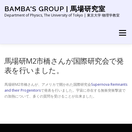
コ
BAMBA'S GROUP | 馬場研究室
ン
テ
Department of Physics, The University of Tokyo | 東京大学 物理学教室
ン
ツ
へ
メニュー
ス
キ
ッ
HOME
NEWS
ABOUT
RESEARCH
プ
馬場研M2市橋さんが国際研究会で発
表を行いました。
PEOPLE
PUBLICATION
EDUCATION
LINK
馬場研M2市橋さんが、アメリカで開かれた国際研究会
Supernova Remnants
and their Progenitors
で発表を行いました。宇宙に存在する無衝突衝撃波で
の加熱について、多くの質問を受けることが出来ました。